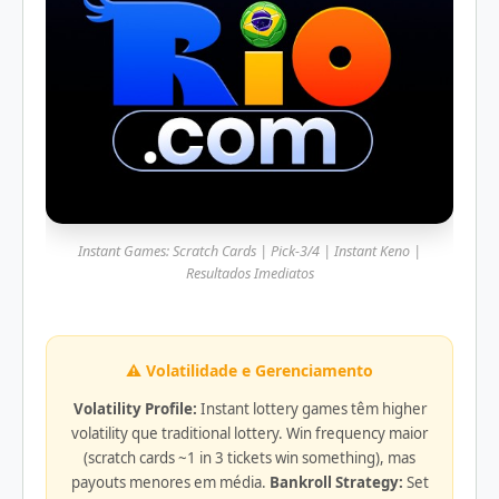
Instant Games: Scratch Cards | Pick-3/4 | Instant Keno |
Resultados Imediatos
⚠️ Volatilidade e Gerenciamento
Volatility Profile:
Instant lottery games têm higher
volatility que traditional lottery. Win frequency maior
(scratch cards ~1 in 3 tickets win something), mas
payouts menores em média.
Bankroll Strategy:
Set