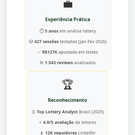
💼
Experiência Prática
⏱️
5 anos
em análise lottery
🎲
427 sessões
testadas (Jan-Fev 2026)
✅
R$127K
apostado em testes
🎯
1.543 reviews
analisados
🏆
Reconhecimento
🥇
Top Lottery Analyst
Brasil (2025)
⭐
4.9/5 avaliação
de leitores
📱
12K seguidores
LinkedIn