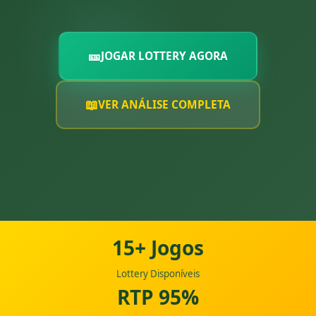
🎫
JOGAR LOTTERY AGORA
📖
VER ANÁLISE COMPLETA
15+ Jogos
Lottery Disponíveis
RTP 95%