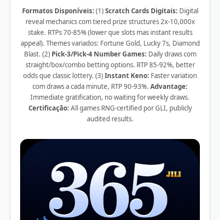
Formatos Disponíveis:
(1)
Scratch Cards Digitais:
Digital
reveal mechanics com tiered prize structures 2x-10,000x
stake. RTPs 70-85% (lower que slots mas instant results
appeal). Themes variados: Fortune Gold, Lucky 7s, Diamond
Blast. (2)
Pick-3/Pick-4 Number Games:
Daily draws com
straight/box/combo betting options. RTP 85-92%, better
odds que classic lottery. (3)
Instant Keno:
Faster variation
com draws a cada minute, RTP 90-93%.
Advantage:
Immediate gratification, no waiting for weekly draws.
Certificação:
All games RNG-certified por GLI, publicly
audited results.