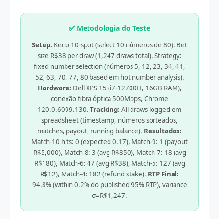
✅ Metodologia do Teste
Setup:
Keno 10-spot (select 10 números de 80). Bet
size R$38 per draw (1,247 draws total). Strategy:
fixed number selection (números 5, 12, 23, 34, 41,
52, 63, 70, 77, 80 based em hot number analysis).
Hardware:
Dell XPS 15 (i7-12700H, 16GB RAM),
conexão fibra óptica 500Mbps, Chrome
120.0.6099.130.
Tracking:
All draws logged em
spreadsheet (timestamp, números sorteados,
matches, payout, running balance).
Resultados:
Match-10 hits: 0 (expected 0.17), Match-9: 1 (payout
R$5,000), Match-8: 3 (avg R$850), Match-7: 18 (avg
R$180), Match-6: 47 (avg R$38), Match-5: 127 (avg
R$12), Match-4: 182 (refund stake).
RTP Final:
94.8% (within 0.2% do published 95% RTP), variance
σ=R$1,247.