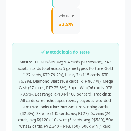
Win Rate
32.8%
✅ Metodologia do Teste
Setup:
100 sessões (avg 5.4 cards per session), 543
scratch cards total across 5 game types: Fortune Gold
(127 cards, RTP 79.2%), Lucky 7s (115 cards, RTP
76.8%), Diamond Blast (108 cards, RTP 80.1%), Mega
Cash (97 cards, RTP 75.3%), Super Win (96 cards, RTP
79.5%). Bet range R$10-R$100 per card.
Tracking:
All cards screenshot após reveal, payouts recorded
em Excel.
Win Distribution:
178 winning cards
(32.8%): 2x wins (145 cards, avg R$27), 5x wins (24
cards, avg R$120), 10x wins (6 cards, avg R$580), 50x
wins (2 cards, R$2,340 + R$3,150), 500x win (1 card,