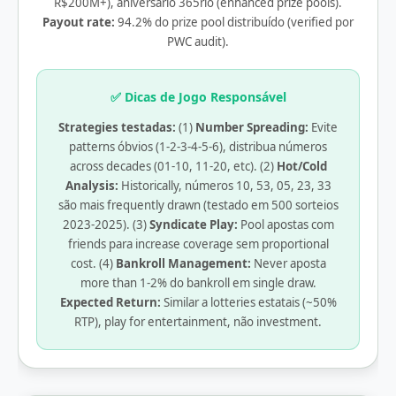
R$200M+), aniversário 365rio (enhanced prize pools).
Payout rate:
94.2% do prize pool distribuído (verified por
PWC audit).
✅ Dicas de Jogo Responsável
Strategies testadas:
(1)
Number Spreading:
Evite
patterns óbvios (1-2-3-4-5-6), distribua números
across decades (01-10, 11-20, etc). (2)
Hot/Cold
Analysis:
Historically, números 10, 53, 05, 23, 33
são mais frequently drawn (testado em 500 sorteios
2023-2025). (3)
Syndicate Play:
Pool apostas com
friends para increase coverage sem proportional
cost. (4)
Bankroll Management:
Never aposta
more than 1-2% do bankroll em single draw.
Expected Return:
Similar a lotteries estatais (~50%
RTP), play for entertainment, não investment.