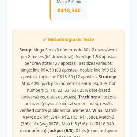
Maior Prêmio
R$18,340
✅ Metodologia do Teste
Setup:
Mega-Sena (6 números de 60), 2 draws/week
por 8 meses (64 draws total). Average 1.98 apostas
per draw (total 127 apostas). Bet sizes variados:
single line R$4.50 (83 apostas), double line R$9 (32
apostas), triple line R$13.50 (12 apostas).
Strategy
Mix:
40% quick pick (números aleatórios), 35% hot
numbers (5, 10, 23, 33, 53), 25% date-based
(aniversários, datas especiais).
Tracking:
All tickets
archived (physical e digital screenshots), results
verified contra public announcements.
Wins:
Match-
4 (4/6): 3x (R$1,847, R$2,103, R$1,580), Match-3
(3/6): 18x (avg R$78), Match-5 (5/6): 1x (R$18,340 -
maior prêmio).
Jackpot (6/6):
0 hits (expected given