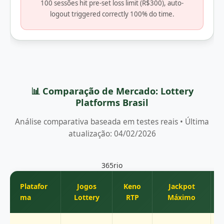
100 sessões hit pre-set loss limit (R$300), auto-
logout triggered correctly 100% do time.
📊 Comparação de Mercado: Lottery
Platforms Brasil
Análise comparativa baseada em testes reais • Última
atualização: 04/02/2026
365rio
Platafor
Jogos
Keno
Jackpot
ma
Lottery
RTP
Máximo