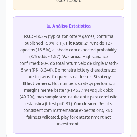
odds 1:50M).
📊 Análise Estatística
ROI:
-48.8% (typical for lottery games, confirma
published ~50% RTP).
Hit Rate:
21 wins de 127
apostas (16.5%), alinhado com expected probability
(3/6 odds ~1:57).
Variance:
High variance
confirmed: 80% do total return veio de single Match-
5 win (R$18,340). Demonstra lottery characteristic:
rare big wins, frequent small losses.
Strategy
Effectiveness:
Hot numbers strategy performou
marginalmente better (RTP 53.1%) vs quick pick
(49.7%), mas sample size insuficiente para conclusão
estatística (t-test p=0.31).
Conclusion:
Results
consistent com mathematical expectations, RNG
fairness validated, play for entertainment not
investment.