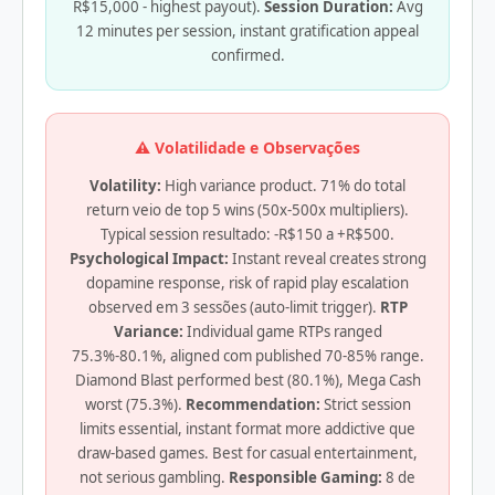
R$15,000 - highest payout).
Session Duration:
Avg
12 minutes per session, instant gratification appeal
confirmed.
⚠️ Volatilidade e Observações
Volatility:
High variance product. 71% do total
return veio de top 5 wins (50x-500x multipliers).
Typical session resultado: -R$150 a +R$500.
Psychological Impact:
Instant reveal creates strong
dopamine response, risk of rapid play escalation
observed em 3 sessões (auto-limit trigger).
RTP
Variance:
Individual game RTPs ranged
75.3%-80.1%, aligned com published 70-85% range.
Diamond Blast performed best (80.1%), Mega Cash
worst (75.3%).
Recommendation:
Strict session
limits essential, instant format more addictive que
draw-based games. Best for casual entertainment,
not serious gambling.
Responsible Gaming:
8 de