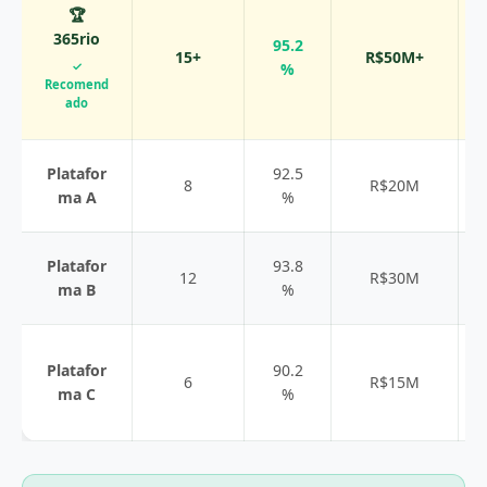
🏆
365rio
95.2
15+
R$50M+
✓
%
Recomend
ado
Platafor
92.5
8
R$20M
ma A
%
Platafor
93.8
12
R$30M
ma B
%
Platafor
90.2
6
R$15M
ma C
%