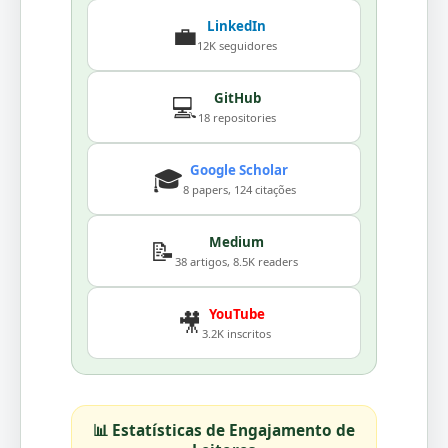
LinkedIn
💼
12K seguidores
GitHub
💻
18 repositories
Google Scholar
🎓
8 papers, 124 citações
Medium
📝
38 artigos, 8.5K readers
YouTube
🎥
3.2K inscritos
📊 Estatísticas de Engajamento de