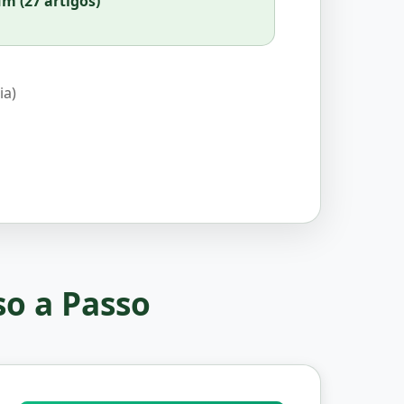
m (27 artigos)
ia)
so a Passo