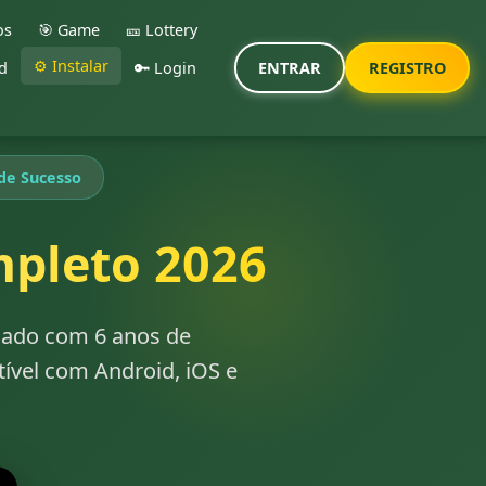
os
🎯 Game
🎫 Lottery
⚙️ Instalar
d
🔑 Login
ENTRAR
REGISTRO
de Sucesso
mpleto 2026
icado com 6 anos de
ível com Android, iOS e