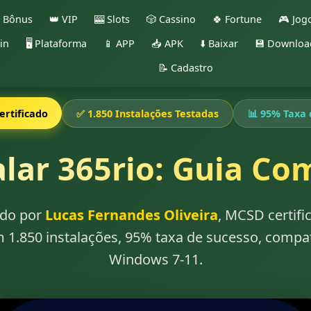
 Bônus
👑 VIP
🎰 Slots
🎲 Cassino
🍀 Fortune
🎮 Jog
in
🖥️ Plataforma
📱 APP
📥 APK
⬇️ Baixar
💾 Downloa
📝 Cadastro
rtificado
✅ 1.850 Instalações Testadas
📊 95% Taxa 
lar 365rio: Guia Co
zado por
Lucas Fernandes Oliveira
, MCSD certif
m 1.850 instalações, 95% taxa de sucesso, compat
Windows 7-11.