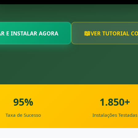
📖
R E INSTALAR AGORA
VER TUTORIAL C
95%
1.850+
Taxa de Sucesso
Instalações Testadas