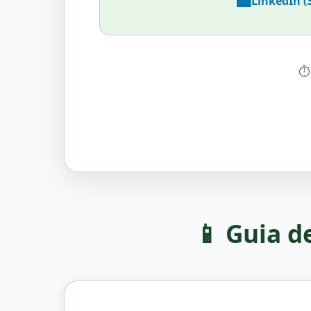
💼
LinkedIn (
⏱
📱 Guia d