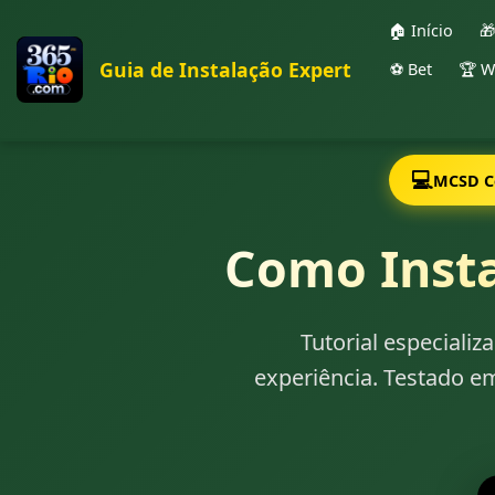
🏠 Início

Guia de Instalação Expert
⚽ Bet
🏆 W
💻
MCSD Ce
Como Insta
Tutorial especiali
experiência. Testado e