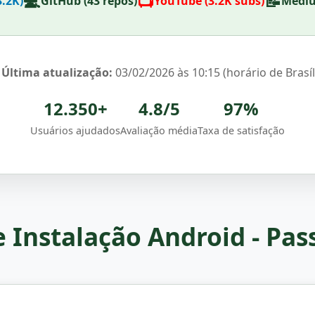
💻
📺
📝
3.2K)
GitHub (43 repos)
YouTube (3.2K subs)
Mediu
️
Última atualização:
03/02/2026 às 10:15 (horário de Brasíl
12.350+
4.8/5
97%
Usuários ajudados
Avaliação média
Taxa de satisfação
e Instalação Android - Pas