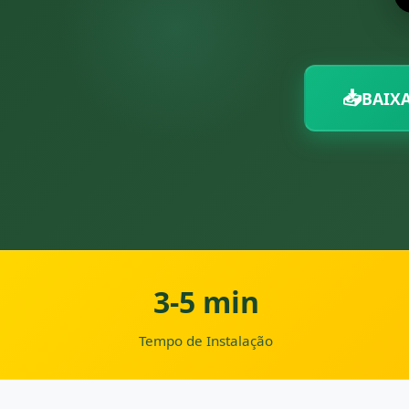
📥
BAIXA
3-5 min
Tempo de Instalação