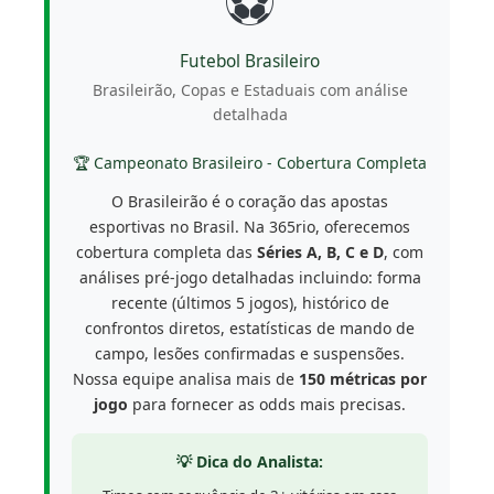
⚽
Futebol Brasileiro
Brasileirão, Copas e Estaduais com análise
detalhada
🏆 Campeonato Brasileiro - Cobertura Completa
O Brasileirão é o coração das apostas
esportivas no Brasil. Na 365rio, oferecemos
cobertura completa das
Séries A, B, C e D
, com
análises pré-jogo detalhadas incluindo: forma
recente (últimos 5 jogos), histórico de
confrontos diretos, estatísticas de mando de
campo, lesões confirmadas e suspensões.
Nossa equipe analisa mais de
150 métricas por
jogo
para fornecer as odds mais precisas.
💡 Dica do Analista: