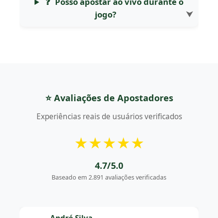
❓
Posso apostar ao vivo durante o
jogo?
⮟
⭐ Avaliações de Apostadores
Experiências reais de usuários verificados
★★★★★
4.7/5.0
Baseado em 2.891 avaliações verificadas