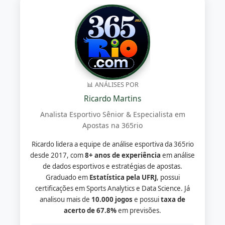
📊 ANÁLISES POR
Ricardo Martins
Analista Esportivo Sênior & Especialista em
Apostas na 365rio
Ricardo lidera a equipe de análise esportiva da 365rio
desde 2017, com
8+ anos de experiência
em análise
de dados esportivos e estratégias de apostas.
Graduado em
Estatística pela UFRJ
, possui
certificações em Sports Analytics e Data Science. Já
analisou mais de
10.000 jogos
e possui
taxa de
acerto de 67.8%
em previsões.