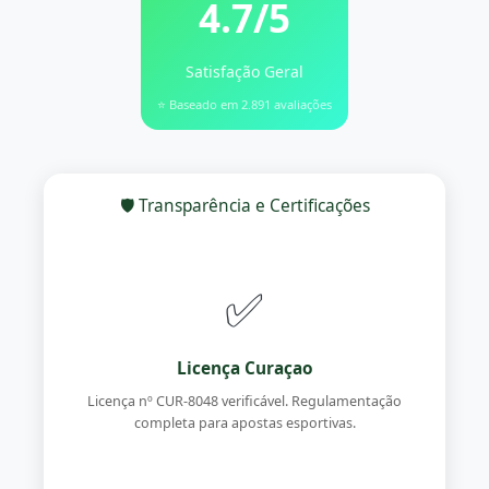
4.7/5
Satisfação Geral
⭐ Baseado em 2.891 avaliações
🛡️ Transparência e Certificações
✅
Licença Curaçao
Licença nº CUR-8048 verificável. Regulamentação
completa para apostas esportivas.