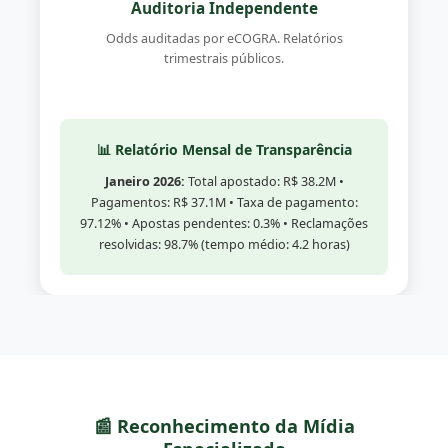
Auditoria Independente
Odds auditadas por eCOGRA. Relatórios
trimestrais públicos.
📊 Relatório Mensal de Transparência
Janeiro 2026:
Total apostado: R$ 38.2M •
Pagamentos: R$ 37.1M • Taxa de pagamento:
97.12% • Apostas pendentes: 0.3% • Reclamações
resolvidas: 98.7% (tempo médio: 4.2 horas)
📰 Reconhecimento da Mídia