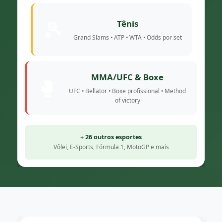
🎾
Tênis
Grand Slams • ATP • WTA • Odds por set
MMA/UFC & Boxe
🥊
UFC • Bellator • Boxe profissional • Method
of victory
+ 26 outros esportes
Vôlei, E-Sports, Fórmula 1, MotoGP e mais