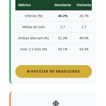
Métrica
Mandante
Visitante
Vitórias (%)
48.2%
26.7%
🏠 Fa
Média de Gols
2.7
2.7
⚖️ 
Ambas Marcam (%)
52.3%
48.9%
🎯 Al
Over 2.5 Gols (%)
58.1%
54.3%
📈 F
⚽ APOSTAR NO BRASILEIRÃO