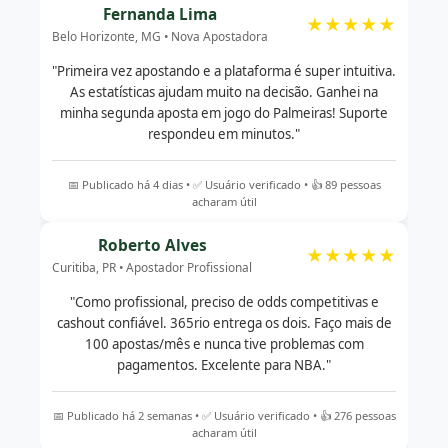
Fernanda Lima
★★★★★
Belo Horizonte, MG • Nova Apostadora
"Primeira vez apostando e a plataforma é super intuitiva.
As estatísticas ajudam muito na decisão. Ganhei na
minha segunda aposta em jogo do Palmeiras! Suporte
respondeu em minutos."
📅 Publicado há 4 dias • ✅ Usuário verificado • 👍 89 pessoas
acharam útil
Roberto Alves
★★★★★
Curitiba, PR • Apostador Profissional
"Como profissional, preciso de odds competitivas e
cashout confiável. 365rio entrega os dois. Faço mais de
100 apostas/mês e nunca tive problemas com
pagamentos. Excelente para NBA."
📅 Publicado há 2 semanas • ✅ Usuário verificado • 👍 276 pessoas
acharam útil