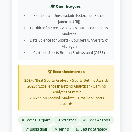
🎓 Qualificações:
Estatística - Universidade Federal do Rio de
Janeiro (UFRJ)
Certificação Sports Analytics - MIT Sloan Sports
Analytics
Data Science for Sports - Coursera/University of
Michigan
Certified Sports Betting Professional (CSBP)
🏆 Reconhecimentos:
2024:
"Best Sports Analyst" - Sports Betting Awards
2023:
"Excellence in Betting Analytics" - Gaming
Analytics Summit
2022:
"Top Football Analyst" - Brazilian Sports
Awards
⚽ Football Expert
📊 Statistics
🎯 Odds Analysis
🏀 Basketball
🎾 Tennis
📈 Betting Strategy