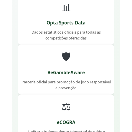
📊
Opta Sports Data
Dados estatísticos oficiais para todas as
competições oferecidas
🛡️
BeGambleAware
Parceria oficial para promoção de jogo responsável
e prevenção
⚖️
eCOGRA
Auditoria independente trimestral de odds e