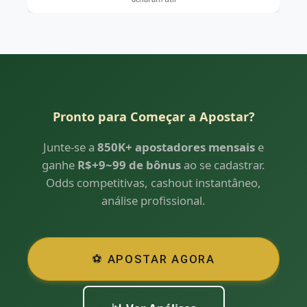
Pronto para Começar a Apostar?
Junte-se a
850K+ apostadores mensais
e
ganhe
R$+9~99 de bônus
ao se cadastrar.
Odds competitivas, cashout instantâneo,
análise profissional.
⚽ APOSTAR AGORA