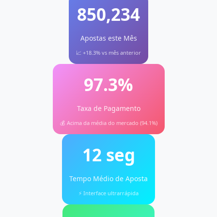
850,234
Apostas este Mês
📈 +18.3% vs mês anterior
97.3%
Taxa de Pagamento
💰 Acima da média do mercado (94.1%)
12 seg
Tempo Médio de Aposta
⚡ Interface ultrarrápida