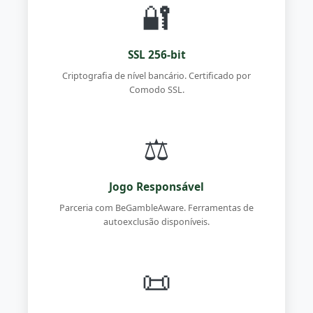
🔐
SSL 256-bit
Criptografia de nível bancário. Certificado por
Comodo SSL.
⚖️
Jogo Responsável
Parceria com BeGambleAware. Ferramentas de
autoexclusão disponíveis.
📜