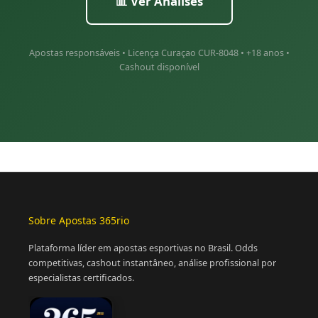
📊 Ver Análises
Apostas responsáveis • Licença Curaçao CUR-8048 • +18 anos •
Cashout disponível
Sobre Apostas 365rio
Plataforma líder em apostas esportivas no Brasil. Odds
competitivas, cashout instantâneo, análise profissional por
especialistas certificados.